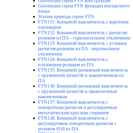
Giovenzana серия FTN конструкция
Giovenzana серия FTN функции контактного
блока
Усилия привода серии FTN
FTN131: Концевой выключатель с коротким
плунжером
FTN132: Концевой выключатель с рычагом-
роликом из ПА - горизонтальное отключение
FTN133: Концевой выключатель с угловым
рычагом-роликом из ПА - вертикальное
отключение
FTN134: Концевой выключатель с
плунжером-роликом из ПА
FTN135: Концевой рычажный выключатель
с пружинной штангой и наконечником из
ПА
FTN136: Концевой рычажный выключатель
с пружинной штангой и проволочным
наконечником
FTN137: Концевой выключатель с
поворотным рычагом и регулируемым
металлическим круглым стержнем
FTN138: Концевой выключатель с
регулируемым поворотным рычагом с
роликом Ø18 из ПА