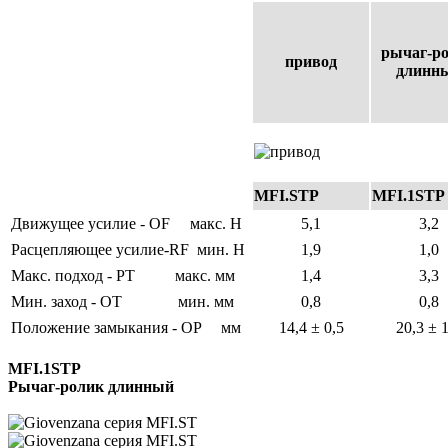
рычаг-р
привод
длинн
MFI.STP
MFI.1STP
Движущее усилие - OF
макс. Н
5,1
3,2
Расцепляющее усилие
-RF
мин. Н
1,9
1,0
Макс. подход - PT
макс. мм
1,4
3,3
Мин. заход - OT
мин. мм
0,8
0,8
Положение замыкания - OP
мм
14,4 ± 0,5
20,3 ± 1
MFI.1STP
Рычаг-ролик длинный