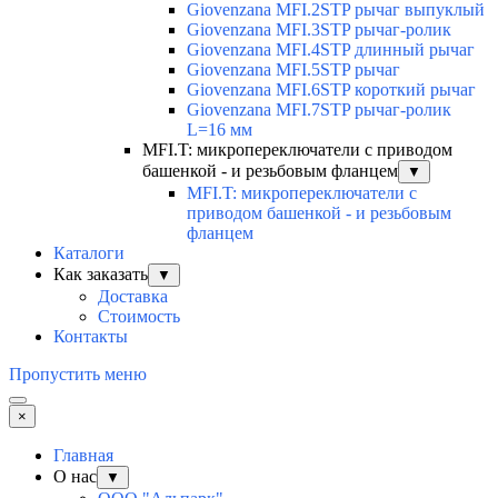
Giovenzana MFI.2STP рычаг выпуклый
Giovenzana MFI.3STP рычаг-ролик
Giovenzana MFI.4STP длинный рычаг
Giovenzana MFI.5STP рычаг
Giovenzana MFI.6STP короткий рычаг
Giovenzana MFI.7STP рычаг-ролик
L=16 мм
MFI.T: микропереключатели с приводом
башенкой - и резьбовым фланцем
▼
MFI.T: микропереключатели с
приводом башенкой - и резьбовым
фланцем
Каталоги
Как заказать
▼
Доставка
Стоимость
Контакты
Пропустить меню
×
Главная
О нас
▼