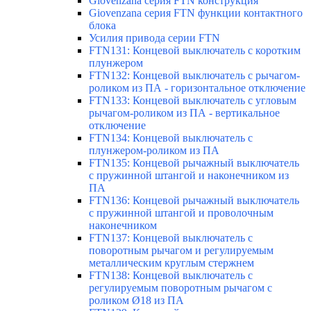
Giovenzana серия FTN конструкция
Giovenzana серия FTN функции контактного
блока
Усилия привода серии FTN
FTN131: Концевой выключатель с коротким
плунжером
FTN132: Концевой выключатель с рычагом-
роликом из ПА - горизонтальное отключение
FTN133: Концевой выключатель с угловым
рычагом-роликом из ПА - вертикальное
отключение
FTN134: Концевой выключатель с
плунжером-роликом из ПА
FTN135: Концевой рычажный выключатель
с пружинной штангой и наконечником из
ПА
FTN136: Концевой рычажный выключатель
с пружинной штангой и проволочным
наконечником
FTN137: Концевой выключатель с
поворотным рычагом и регулируемым
металлическим круглым стержнем
FTN138: Концевой выключатель с
регулируемым поворотным рычагом с
роликом Ø18 из ПА