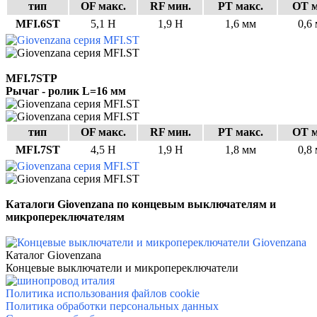
тип
OF макс.
RF мин.
PT макс.
OT м
MFI.6ST
5,1 Н
1,9 Н
1,6 мм
0,6
MFI.7STP
Рычаг - ролик
L=16 мм
тип
OF макс.
RF мин.
PT макс.
OT м
MFI.7ST
4,5 Н
1,9 Н
1,8 мм
0,8
Каталоги Giovenzana
по концевым выключателям и
микропереключателям
Каталог Giovenzana
Концевые выключатели и микропереключатели
Политика использования файлов cookie
Политика обработки персональных данных