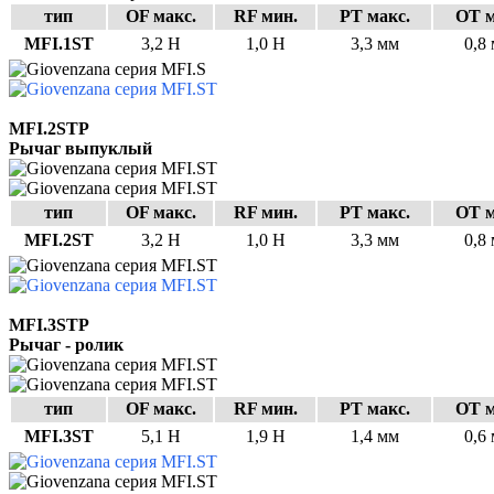
тип
OF макс.
RF мин.
PT макс.
OT м
MFI.1ST
3,2 Н
1,0 Н
3,3 мм
0,8
MFI.2STP
Рычаг выпуклый
тип
OF макс.
RF мин.
PT макс.
OT м
MFI.2ST
3,2 Н
1,0 Н
3,3 мм
0,8
MFI.3STP
Рычаг - ролик
тип
OF макс.
RF мин.
PT макс.
OT м
MFI.3ST
5,1 Н
1,9 Н
1,4 мм
0,6