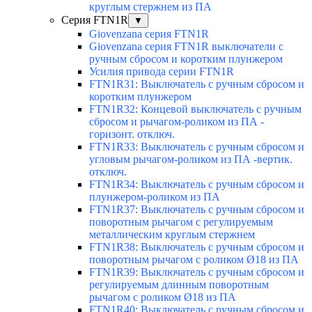
круглым стержнем из ПА
Серия FTN1R
▼
Giovenzana серия FTN1R
Giovenzana серия FTN1R выключатели с
ручным сбросом и коротким плунжером
Усилия привода серии FTN1R
FTN1R31: Выключатель с ручным сбросом и
коротким плунжером
FTN1R32: Концевой выключатель с ручным
сбросом и рычагом-роликом из ПА -
горизонт. отключ.
FTN1R33: Выключатель с ручным сбросом и
угловым рычагом-роликом из ПА -вертик.
отключ.
FTN1R34: Выключатель с ручным сбросом и
плунжером-роликом из ПА
FTN1R37: Выключатель с ручным сбросом и
поворотным рычагом с регулируемым
металлическим круглым стержнем
FTN1R38: Выключатель с ручным сбросом и
поворотным рычагом с роликом Ø18 из ПА
FTN1R39: Выключатель с ручным сбросом и
регулируемым длинным поворотным
рычагом с роликом Ø18 из ПА
FTN1R40: Выключатель с ручным сбросом и