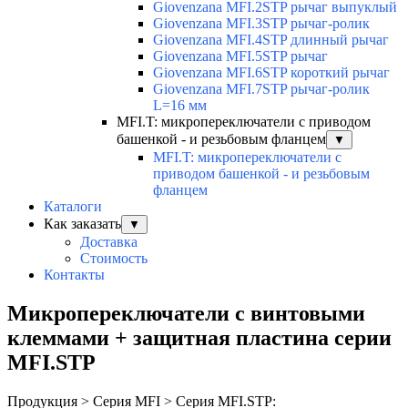
Giovenzana MFI.2STP рычаг выпуклый
Giovenzana MFI.3STP рычаг-ролик
Giovenzana MFI.4STP длинный рычаг
Giovenzana MFI.5STP рычаг
Giovenzana MFI.6STP короткий рычаг
Giovenzana MFI.7STP рычаг-ролик
L=16 мм
MFI.T: микропереключатели с приводом
башенкой - и резьбовым фланцем
▼
MFI.T: микропереключатели с
приводом башенкой - и резьбовым
фланцем
Каталоги
Как заказать
▼
Доставка
Стоимость
Контакты
Микропереключатели с винтовыми
клеммами + защитная пластина серии
MFI.STP
Продукция > Серия MFI > Серия MFI.STP: