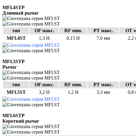
MFI.4STP
Длинный рычаг
тип
OF макс.
RF мин.
PT макс.
OT м
MFI.4ST
1,3 Н
0,15 Н
7,6 мм
2,2
MFI.5STP
Рычаг
тип
OF макс.
RF мин.
PT макс.
OT м
MFI.5ST
3,2 Н
1,2 Н
3,3 мм
0,8
MFI.6STP
Короткий рычаг