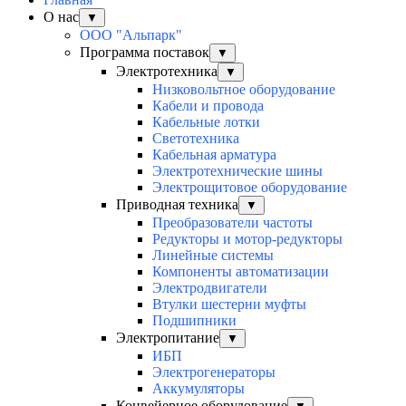
О нас
▼
ООО "Альпарк"
Программа поставок
▼
Электротехника
▼
Низковольтное оборудование
Кабели и провода
Кабельные лотки
Светотехника
Кабельная арматура
Электротехнические шины
Электрощитовое оборудование
Приводная техника
▼
Преобразователи частоты
Редукторы и мотор-редукторы
Линейные системы
Компоненты автоматизации
Электродвигатели
Втулки шестерни муфты
Подшипники
Электропитание
▼
ИБП
Электрогенераторы
Аккумуляторы
Конвейерное оборудование