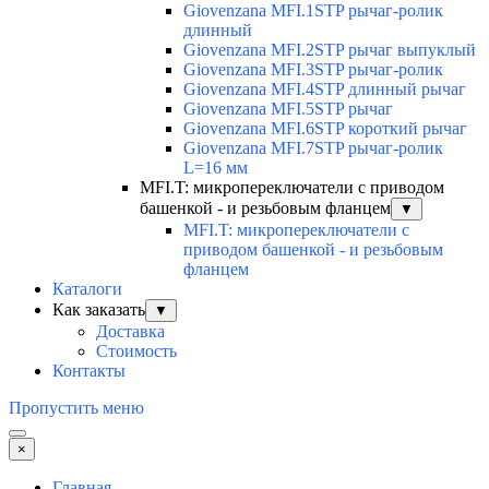
Giovenzana MFI.1STP рычаг-ролик
длинный
Giovenzana MFI.2STP рычаг выпуклый
Giovenzana MFI.3STP рычаг-ролик
Giovenzana MFI.4STP длинный рычаг
Giovenzana MFI.5STP рычаг
Giovenzana MFI.6STP короткий рычаг
Giovenzana MFI.7STP рычаг-ролик
L=16 мм
MFI.T: микропереключатели с приводом
башенкой - и резьбовым фланцем
▼
MFI.T: микропереключатели с
приводом башенкой - и резьбовым
фланцем
Каталоги
Как заказать
▼
Доставка
Стоимость
Контакты
Пропустить меню
×
Главная