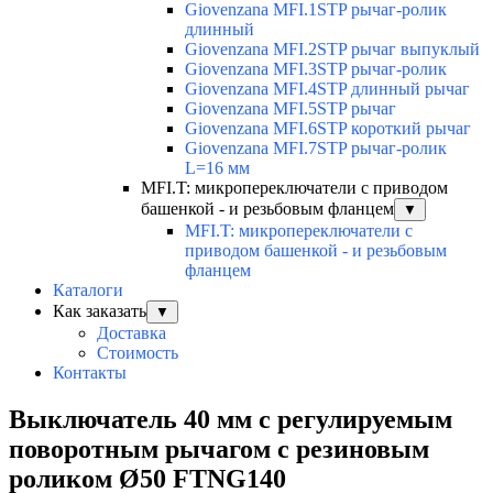
Giovenzana MFI.1STP рычаг-ролик
длинный
Giovenzana MFI.2STP рычаг выпуклый
Giovenzana MFI.3STP рычаг-ролик
Giovenzana MFI.4STP длинный рычаг
Giovenzana MFI.5STP рычаг
Giovenzana MFI.6STP короткий рычаг
Giovenzana MFI.7STP рычаг-ролик
L=16 мм
MFI.T: микропереключатели с приводом
башенкой - и резьбовым фланцем
▼
MFI.T: микропереключатели с
приводом башенкой - и резьбовым
фланцем
Каталоги
Как заказать
▼
Доставка
Стоимость
Контакты
Выключатель 40 мм с регулируемым
поворотным рычагом с резиновым
роликом Ø50 FTNG140