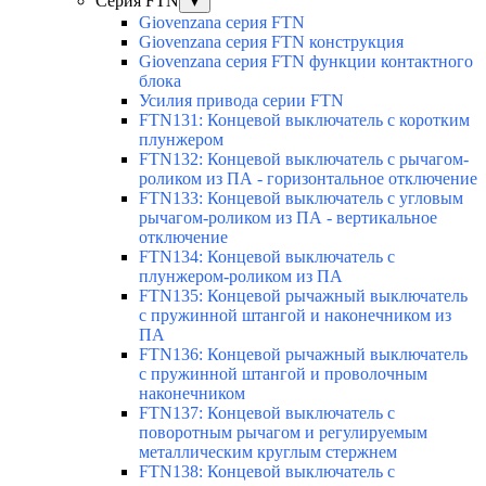
Серия FTN
▼
Giovenzana серия FTN
Giovenzana серия FTN конструкция
Giovenzana серия FTN функции контактного
блока
Усилия привода серии FTN
FTN131: Концевой выключатель с коротким
плунжером
FTN132: Концевой выключатель с рычагом-
роликом из ПА - горизонтальное отключение
FTN133: Концевой выключатель с угловым
рычагом-роликом из ПА - вертикальное
отключение
FTN134: Концевой выключатель с
плунжером-роликом из ПА
FTN135: Концевой рычажный выключатель
с пружинной штангой и наконечником из
ПА
FTN136: Концевой рычажный выключатель
с пружинной штангой и проволочным
наконечником
FTN137: Концевой выключатель с
поворотным рычагом и регулируемым
металлическим круглым стержнем
FTN138: Концевой выключатель с