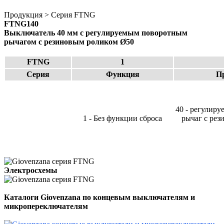
Продукция > Серия FTNG
FTNG140
Выключатель 40 мм с регулируемым поворотным
рычагом с резиновым роликом Ø50
FTNG
1
Серия
Функция
П
40 - регулир
1 - Без функции сброса
рычаг с рез
Электросхемы
Каталоги Giovenzana
по концевым выключателям и
микропереключателям