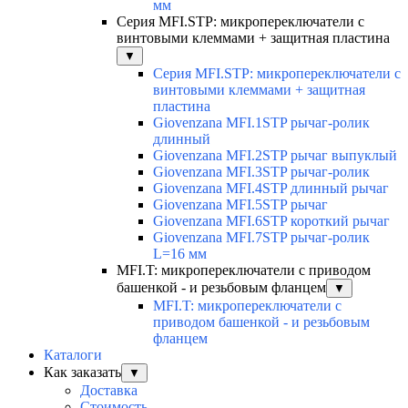
мм
Серия MFI.STP: микропереключатели с
винтовыми клеммами + защитная пластина
▼
Серия MFI.STP: микропереключатели с
винтовыми клеммами + защитная
пластина
Giovenzana MFI.1STP рычаг-ролик
длинный
Giovenzana MFI.2STP рычаг выпуклый
Giovenzana MFI.3STP рычаг-ролик
Giovenzana MFI.4STP длинный рычаг
Giovenzana MFI.5STP рычаг
Giovenzana MFI.6STP короткий рычаг
Giovenzana MFI.7STP рычаг-ролик
L=16 мм
MFI.T: микропереключатели с приводом
башенкой - и резьбовым фланцем
▼
MFI.T: микропереключатели с
приводом башенкой - и резьбовым
фланцем
Каталоги
Как заказать
▼
Доставка
Стоимость