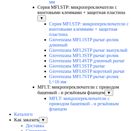
мм
Серия MFI.STP: микропереключатели с
винтовыми клеммами + защитная пластина
▼
Серия MFI.STP: микропереключатели с
винтовыми клеммами + защитная
пластина
Giovenzana MFI.1STP рычаг-ролик
длинный
Giovenzana MFI.2STP рычаг выпуклый
Giovenzana MFI.3STP рычаг-ролик
Giovenzana MFI.4STP длинный рычаг
Giovenzana MFI.5STP рычаг
Giovenzana MFI.6STP короткий рычаг
Giovenzana MFI.7STP рычаг-ролик
L=16 мм
MFI.T: микропереключатели с приводом
башенкой - и резьбовым фланцем
▼
MFI.T: микропереключатели с
приводом башенкой - и резьбовым
фланцем
Каталоги
Как заказать
▼
Доставка
Стоимость