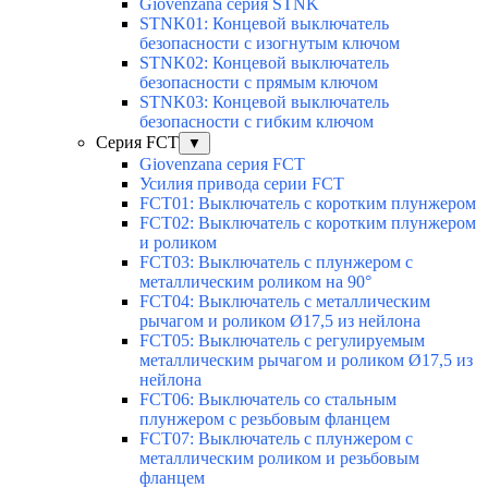
Giovenzana серия STNK
STNK01: Концевой выключатель
безопасности с изогнутым ключом
STNK02: Концевой выключатель
безопасности с прямым ключом
STNK03: Концевой выключатель
безопасности с гибким ключом
Серия FCT
▼
Giovenzana серия FCT
Усилия привода серии FCT
FCT01: Выключатель с коротким плунжером
FCT02: Выключатель с коротким плунжером
и роликом
FCT03: Выключатель с плунжером с
металлическим роликом на 90°
FCT04: Выключатель с металлическим
рычагом и роликом Ø17,5 из нейлона
FCT05: Выключатель с регулируемым
металлическим рычагом и роликом Ø17,5 из
нейлона
FCT06: Выключатель со стальным
плунжером с резьбовым фланцем
FCT07: Выключатель с плунжером с
металлическим роликом и резьбовым
фланцем