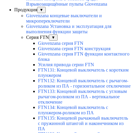
Взрывозащищённые пульты Giovenzana
Продукция
▼
Giovenzana концевые выключатели и
микропереключатели
Giovenzana Установка и эксплуатация для
выполнения функции защиты
Серия FTN
▼
Giovenzana серия FTN
Giovenzana серия FTN конструкция
Giovenzana серия FTN функции контактного
блока
Усилия привода серии FTN
FTN131: Концевой выключатель с коротким
плунжером
FTN132: Концевой выключатель с рычагом-
роликом из ПА - горизонтальное отключение
FTN133: Концевой выключатель с угловым
рычагом-роликом из ПА - вертикальное
отключение
FTN134: Концевой выключатель с
плунжером-роликом из ПА
FTN135: Концевой рычажный выключатель
с пружинной штангой и наконечником из
ПА