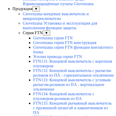
Взрывозащищённые пульты Giovenzana
Продукция
▼
Giovenzana концевые выключатели и
микропереключатели
Giovenzana Установка и эксплуатация для
выполнения функции защиты
Серия FTN
▼
Giovenzana серия FTN
Giovenzana серия FTN конструкция
Giovenzana серия FTN функции контактного
блока
Усилия привода серии FTN
FTN131: Концевой выключатель с коротким
плунжером
FTN132: Концевой выключатель с рычагом-
роликом из ПА - горизонтальное отключение
FTN133: Концевой выключатель с угловым
рычагом-роликом из ПА - вертикальное
отключение
FTN134: Концевой выключатель с
плунжером-роликом из ПА
FTN135: Концевой рычажный выключатель
с пружинной штангой и наконечником из
ПА